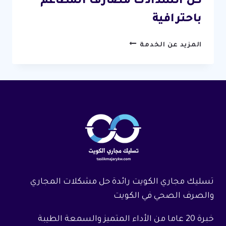
كل انسدادت مصارف المطاعم
باحترافية
تسليك
المزيد عن الخدمة
مجاري
مطاعم
الكويت
/
67631760
/
خدمات
شاملة
لحل
كل
انسدادت
تسليك مجاري الكويت رائدة حل مشكلات المجاري
مصارف
المطاعم
والصرف الصحي في الكويت
باحترافية
خبرة 20 عاما من الأداء المتميز والسمعة الطيبة