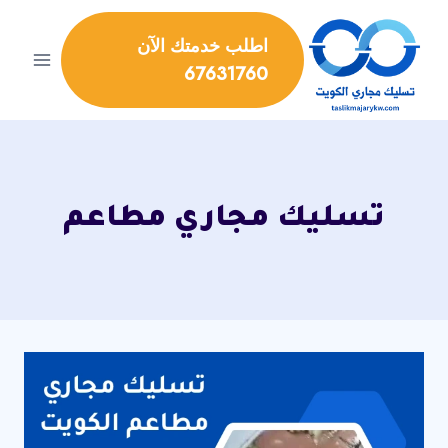
لتجاوز
لى
اطلب خدمتك الآن
لمحتوى
67631760
تسليك مجاري مطاعم