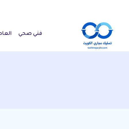
لتجاوز
لى
لمحتوى
فني صحي
العا