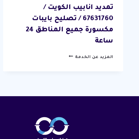
تمديد انابيب الكويت /
67631760 / تصليح بايبات
مكسورة جميع المناطق 24
ساعة
تمديد
المزيد عن الخدمة
انابيب
الكويت
/
67631760
/
تصليح
بايبات
مكسورة
جميع
المناطق
24