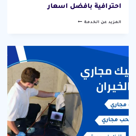
احترافية بافضل اسعار
تسليك
المزيد عن الخدمة
مجاري
ام
الهيمان
/
67631760
/
خدمات
فتح
مجاري
احترافية
بافضل
اسعار