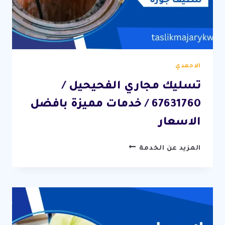
الاحمدي
تسليك مجاري الفحيحيل /
67631760 / خدمات مميزة بافضل
الاسعار
تسليك
المزيد عن الخدمة
مجاري
الفحيحيل
/
67631760
/
خدمات