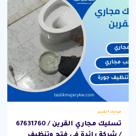
خدمة
سريعة
وطوارئ
24
ساعة
مبارك الكبير
تسليك مجاري القرين / 67631760
/ شركة رائدة في فتح وتنظيف