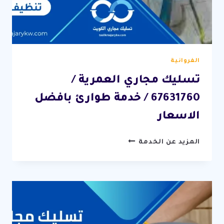
الفروانية
تسليك مجاري العمرية /
67631760 / خدمة طوارئ بافضل
الاسعار
تسليك
المزيد عن الخدمة
مجاري
العمرية
/
67631760
/
خدمة
طوارئ