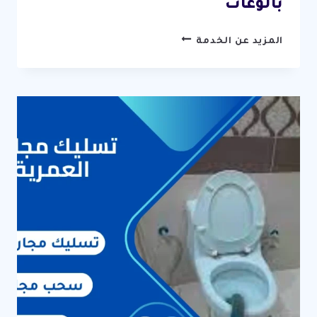
بالوعات
تسليك
المزيد عن الخدمة
مجاري
الاندلس
/
67631760
/
فتح
مجاري
وتنظيف
بالوعات