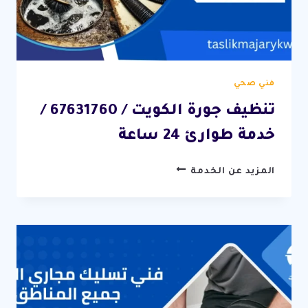
فني صحي
تنظيف جورة الكويت / 67631760 /
خدمة طوارئ 24 ساعة
تنظيف
المزيد عن الخدمة
جورة
الكويت
/
67631760
/
خدمة
طوارئ
24