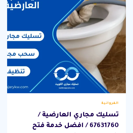
بافضل
الاسعار
الفروانية
تسليك مجاري العارضية /
67631760 / افضل خدمة فتح