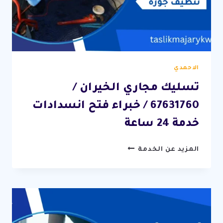
الاحمدي
تسليك مجاري الخيران /
67631760 / خبراء فتح انسدادات
خدمة 24 ساعة
تسليك
المزيد عن الخدمة
مجاري
الخيران
/
67631760
/
خبراء