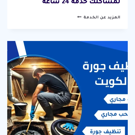
لمشاكلك خدمة 24 ساعة
تسليك
المزيد عن الخدمة
مجاري
المسايل
/
67631760
/
الحل
النهائي
لمشاكلك
خدمة
24
ساعة