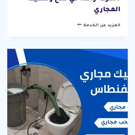
المجاري
تسليك
المزيد عن الخدمة
مجاري
القرين
/
67631760
/
شركة
رائدة
في
فتح
وتنظيف
المجاري