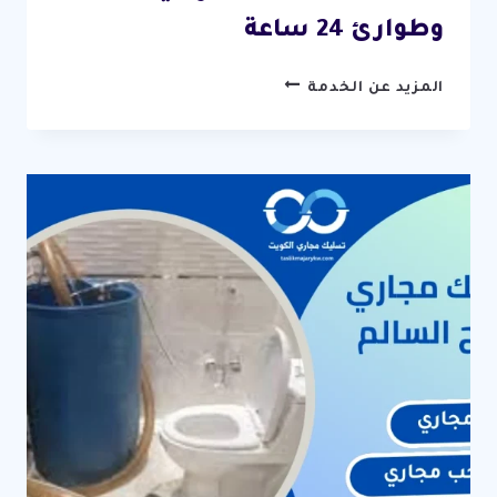
وطوارئ 24 ساعة
تسليك
المزيد عن الخدمة
مجاري
صباح
الاحمد
/
67631760
/
خدمة
احترافية
وطوارئ
24
ساعة