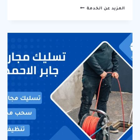
فني
المزيد عن الخدمة
تسليك
مجاري
الكويت
/
67631760
/
خدمات
احترافية
وطوارئ
24
ساعة