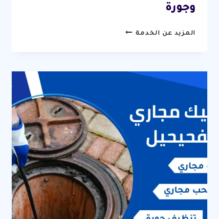
وجورة
تسليك
المزيد عن الخدمة
مجاري
عبدالله
المبارك
/
67631760
/
فتح
وتنظيف
مجاري
وجورة