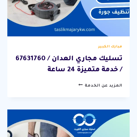
مبارك الكبير
تسليك مجاري العدان / 67631760
/ خدمة متميزة 24 ساعة
تسليك
المزيد عن الخدمة
مجاري
العدان
/
67631760
/
خدمة
متميزة