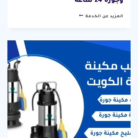
وجورة 24 ساعة
تنكر
المزيد عن الخدمة
سحب
مجاري
الكويت
/
67631760
/
وايت
شفط
مجاري
وجورة
24
ساعة