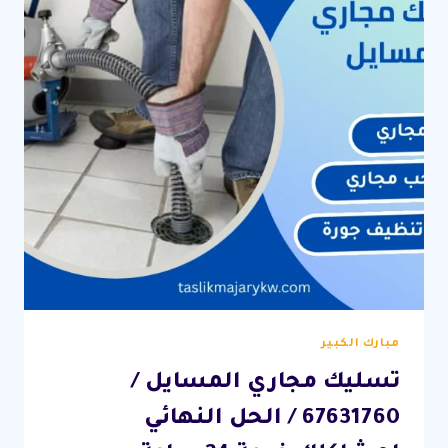
24
ساعة
مبارك الكبير
تسليك مجاري المسايل /
67631760 / الحل النهائي