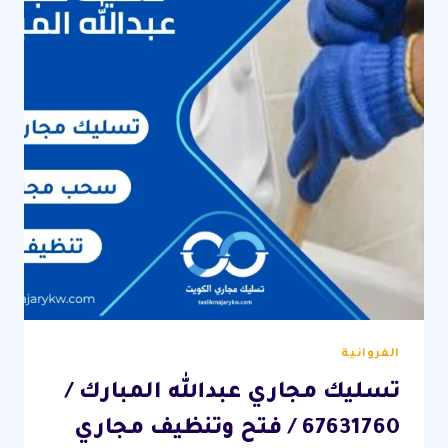
وسحب
مجاري
احترافية
الفروانية
تسليك مجاري عبدالله المبارك /
67631760 / فتح وتنظيف مجاري