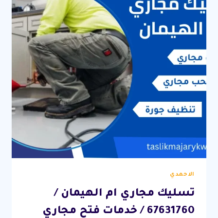
مميزة
بافضل
الاسعار
الاحمدي
تسليك مجاري ام الهيمان /
67631760 / خدمات فتح مجاري