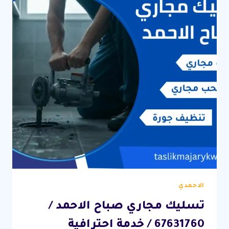
فتح
انسدادات
خدمة
24
ساعة
الاحمدي
تسليك مجاري صباح الاحمد /
67631760 / خدمة احترافية