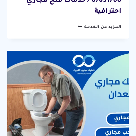
67631760 / خدمات فتح مجاري
احترافية
تسليك
المزيد عن الخدمة
مجاري
ابو
فطيرة
/
67631760
/
خدمات
فتح
مجاري
احترافية