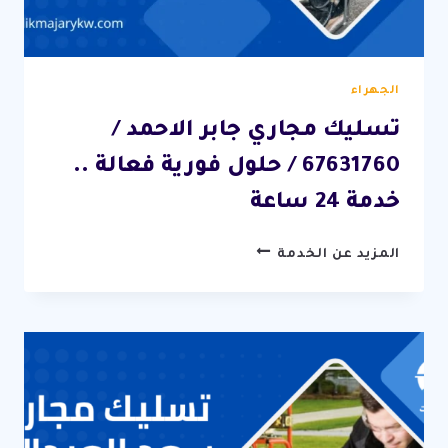
الجهراء
تسليك مجاري جابر الاحمد /
67631760 / حلول فورية فعالة ..
خدمة 24 ساعة
تسليك
المزيد عن الخدمة
مجاري
جابر
الاحمد
/
67631760
/
حلول
فورية