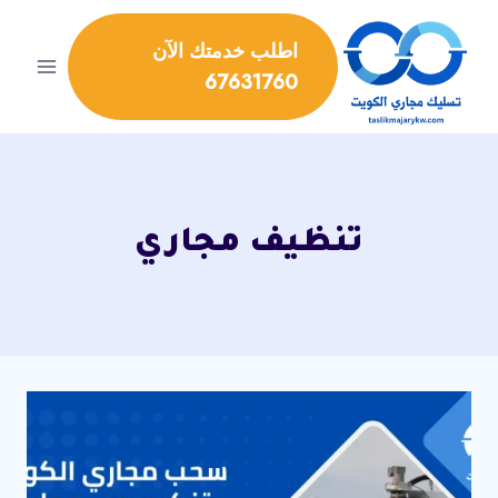
لتجاوز
لى
اطلب خدمتك الآن
لمحتوى
67631760
تنظيف مجاري