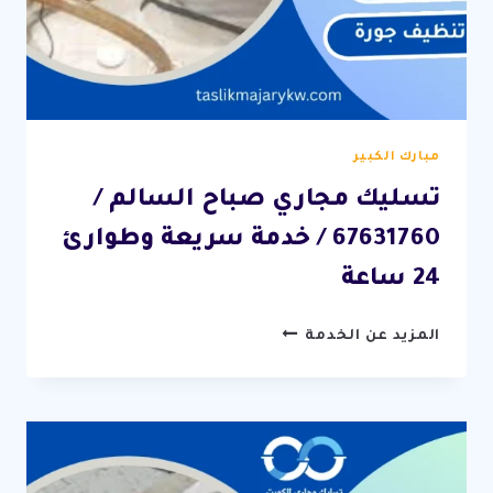
مبارك الكبير
تسليك مجاري صباح السالم /
67631760 / خدمة سريعة وطوارئ
24 ساعة
تسليك
المزيد عن الخدمة
مجاري
صباح
السالم
/
67631760
/