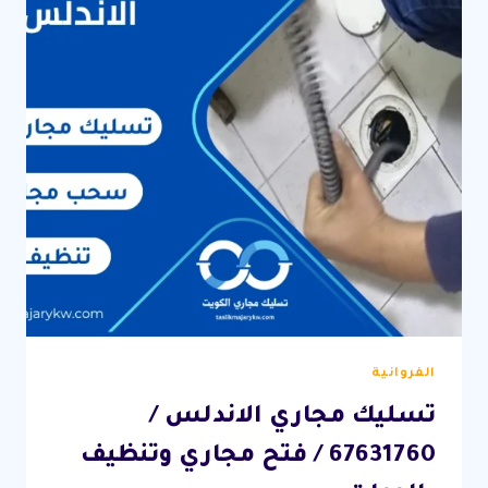
مكينة
الجورة
بالكويت
الفروانية
تسليك مجاري الاندلس /
67631760 / فتح مجاري وتنظيف