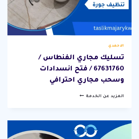
الاحمدي
تسليك مجاري الفنطاس /
67631760 / فتح انسدادات
وسحب مجاري احترافي
تسليك
المزيد عن الخدمة
مجاري
الفنطاس
/
67631760
/
فتح