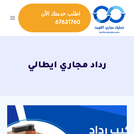
لتجاوز
لى
اطلب خدمتك الآن
لمحتوى
67631760
رداد مجاري ايطالي