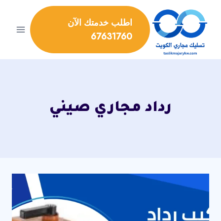
لتجاوز
لى
اطلب خدمتك الآن
لمحتوى
67631760
رداد مجاري صيني