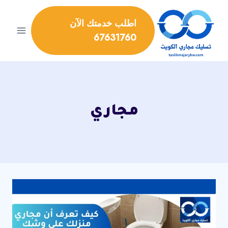
لتجاوز
لى
اطلب خدمتك الآن
لمحتوى
67631760
مجاري