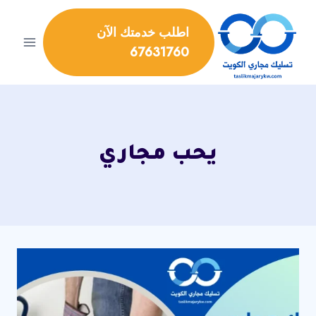
لتجاوز
لى
اطلب خدمتك الآن
لمحتوى
67631760
يحب مجاري