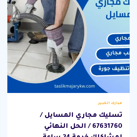
مبارك الكبير
تسليك مجاري المسايل /
67631760 / الحل النهائي