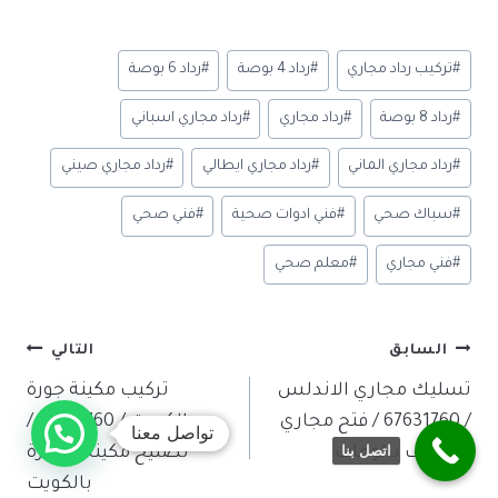
h
m
nk
ig
b
e
nt
c
ar
bl
e
o
S
d
er
e
وسوم
#
تركيب رداد مجاري
#
رداد 4 بوصة
#
رداد 6 بوصة
e
r
dI
o
di
es
b
المقال:
n
n
t
t
o
#
رداد 8 بوصة
#
رداد مجاري
#
رداد مجاري اسباني
o
ok
#
رداد مجاري الماني
#
رداد مجاري ايطالي
#
رداد مجاري صيني
m
y
#
سباك صحي
#
فني ادوات صحية
#
فني صحي
#
فني مجاري
#
معلم صحي
تصفّح
السابق
التالي
المقالات
تسليك مجاري الاندلس
تركيب مكينة جورة
/ 67631760 / فتح مجاري
الكويت / 67631760 /
تواصل معنا
اتصل بنا
وتنظيف بالوعات
تصليح مكينة الجورة
بالكويت