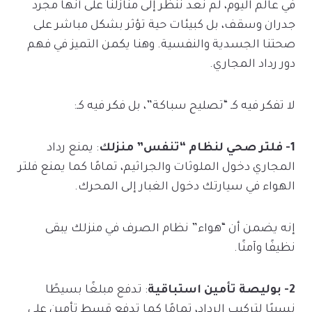
في عالم اليوم، لم نعد ننظر إلى منازلنا على أنها مجرد
جدران وسقف، بل كبيئات حية تؤثر بشكل مباشر على
صحتنا الجسدية والنفسية. وهنا يكمن التميز في فهم
دور رداد المجاري.
لا تفكر فيه كـ “تصليح سباكة”، بل فكر فيه كـ:
1- فلتر صحي لنظام “تنفس” منزلك
: يمنع رداد
المجاري دخول الملوثات والجراثيم، تمامًا كما يمنع فلتر
الهواء في سيارتك دخول الغبار إلى المحرك.
إنه يضمن أن “هواء” نظام الصرف في منزلك يبقى
نظيفًا وآمنًا.
2- بوليصة تأمين استباقية
: تدفع مبلغًا بسيطًا
نسبيًا لتركيب الرداد، تمامًا كما تدفع قسط تأمين على