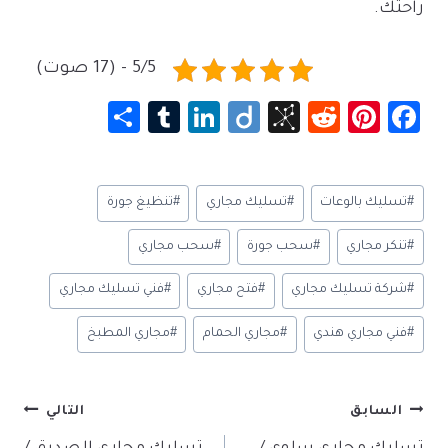
راحتك.
5/5 - (17 صوت)
S
Tu
Li
Di
Bi
R
Pi
Fa
h
m
nk
ig
b
e
nt
c
ar
bl
e
o
S
d
er
e
وسوم
#
تسليك بالوعات
#
تسليك مجاري
#
تنظيغ جورة
e
r
dI
o
di
es
b
المقال:
n
n
t
t
o
#
تنكر مجاري
#
سحب جورة
#
سحب مجاري
o
ok
#
شركة تسليك مجاري
#
فتح مجاري
#
فني تسليك مجاري
m
y
#
فني مجاري هندي
#
مجاري الحمام
#
مجاري المطبخ
تصفّح
السابق
التالي