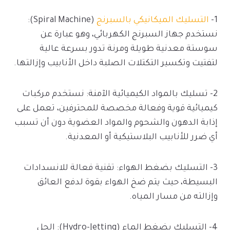
1-
التسليك الميكانيكي بالسبرنج
(Spiral Machine):
نستخدم جهاز السبرنج الكهربائي، وهو عبارة عن
سوستة معدنية طويلة ومرنة تدور بسرعة عالية
لتفتيت وتكسير التكتلات الصلبة داخل الأنابيب وإزالتها.
2- تسليك بالمواد الكيميائية الآمنة: نستخدم مركبات
كيميائية قوية وفعالة مخصصة للمحترفين، تعمل على
إذابة الدهون والشحوم والمواد العضوية دون أن تسبب
أي ضرر للأنابيب البلاستيكية أو المعدنية.
3- التسليك بضغط الهواء: تقنية فعالة للانسدادات
البسيطة، حيث يتم ضخ الهواء بقوة لدفع العائق
وإزالته من مسار المياه.
4- التسليك بضغط الماء (Hydro-Jetting): الحل