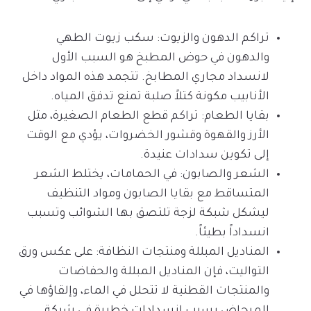
تراكم الدهون والزيوت: سكب زيوت الطهي
والدهون في حوض المطبخ هو السبب الأول
لانسداد مجاري المطابخ. تتجمد هذه المواد داخل
الأنابيب مكونة كتلاً صلبة تمنع تدفق المياه.
بقايا الطعام: تراكم قطع الطعام الصغيرة، مثل
الأرز والقهوة وقشور الخضروات، يؤدي مع الوقت
إلى تكوين سدادات عنيدة.
الشعر والصابون: في الحمامات، يختلط الشعر
المتساقط مع بقايا الصابون ومواد التنظيف
ليشكل شبكة لزجة تلتصق بها الشوائب وتسبب
انسداداً بطيئاً.
المناديل المبللة ومنتجات النظافة: على عكس ورق
التواليت، فإن المناديل المبللة والحفاضات
والمنتجات القطنية لا تتحلل في الماء، وإلقاؤها في
المرحاض يسبب انسدادات خطيرة في شبكة