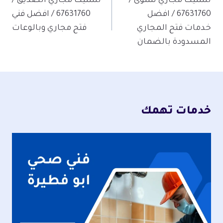
المقالات
تسليك مجاري سلوى /
تسليك مجاري الصديق /
67631760 / افضل
67631760 / افضل فني
خدمات فتح المجاري
فتح مجاري وبالوعات
المسدودة بالضمان
خدمات تهمك