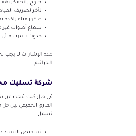
خروج رائحة كريهة م
تأخر تصريف المياه 
ظهور مياه راكدة 
سماع أصوات غير طب
حدوث تسرب مائي تح
هذه الإشارات لا يجب تجاه
الجراثيم.
شركة تسليك مجا
في حال كنت تبحث عن شر
الفارق الحقيقي بين حل 
تشمل:
تشخيص الانسداد بد