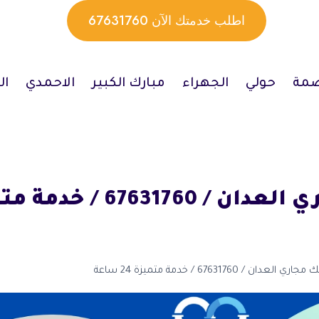
اطلب خدمتك الآن 67631760
صمة
حولي
الجهراء
مبارك الكبير
الاحمدي
ال
 العدان / 67631760 / خدمة متميزة 24 ساعة