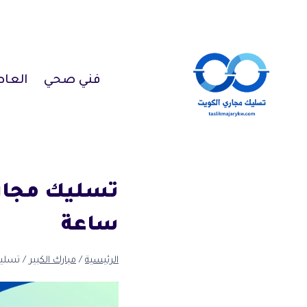
لتجاوز
لى
لمحتوى
فني صحي
العا
ساعة
الرئيسية
/
مبارك الكبير
/
تسليك مجاري