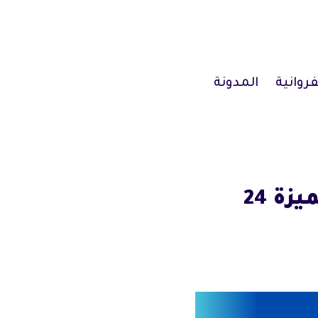
فروانية
المدونة
تسليك مجاري العدان / 67631760 / خدمة متميزة 24