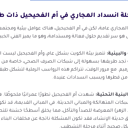
لة انسداد المجاري في أم الفحيحيل ذات ط
لمجاري عامة، لكن في أم الفحيحيل، هناك عوامل بيئية ومجتمع
هو سر تقديم حلول فعالة ومستدامة، وهو ما يميز الفني الخبير
تتميز بيئة الكويت بشكل عام، وأم الفحيحيل ليست استث
تجد طريقها بسهولة إلى شبكات الصرف الصحي، خاصة من خلا
الترميم. مع مرور الوقت، تتراكم هذه الرواسب الرملية لتشكل 
ل من قطرها ويسبب انسدادات عنيدة.
شهدت أم الفحيحيل تطورًا عمرانيًا ملحوظًا. ه
بكات المتهالكة والمباني الحديثة. في المباني القديمة، قد ت
 الزهر) المعرضة للصدأ والتآكل، مما يخلق أسطحًا خشنة تلت
ق حديثة الإنشاء، فقد تكون المشكلة ناتجة عن مخلفات البن
شكل صحيح أثناء مرحلة التشطيب.