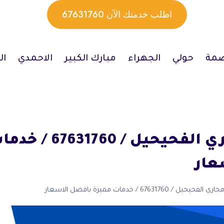
اطلب خدمتك الآن 67631760
صمة
حولي
الجهراء
مبارك الكبير
الاحمدي
ال
تسليك مجاري الفحيحيل 
عار
يل / 67631760 / خدمات مميزة بافضل الاسعار