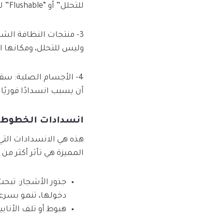
للتحلل” أو “Flushable” لا تتحلل بالسرعة الكافية، وتتجمع لتسبب انسدادات ضخمة في الخطوط الرئيسية.
3- منتجات النظافة ال
وليس للتحلل، ومكانها 
4- الأجسام الصلبة: س
أن يسبب انسدادًا فوريًا.
انسدادات الخطوط 
هذه هي الانسدادات التي
المميزة هي تأثر أكثر 
جذور الأشجار: تبحث
دخولها، تنمو بسرعة
هبوط أو تلف الأناب