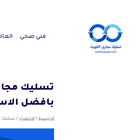
لتجاوز
لى
لمحتوى
فني صحي
العا
بافضل الاس
الرئيسية
/
الاحمدي
/
تسليك مجاري الفحيح