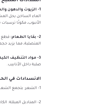
انسدادات المطبخ
1- الزيوت والدهون والشحوم:
الماء الساخن يحل المشكل
الأنبوب، مكونًا ترسبات
2- بقايا الطعام:
قطع ال
المتصلبة، مما يزيد حجم 
3- مواد التنظيف الكيميائية:
صلبة داخل الأنابيب.
الانسدادات في الح
1- الشعر: يتجمع الشعر مع بقايا الصابون والشامبو ليشكل شبكة لزجة يصعب مرور المياه من خلالها.
2- المناديل المبللة: ال