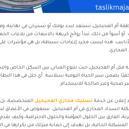
قة أم الفحيحيل، تستعد لبدء يومك أو تسترخي في نهايته، وفجأ
و أسوأ من ذلك، تبدأ روائح كريهة بالانبعاث من بلاعات ال
الأنابيب. هذه ليست مجرد إزعاجات بسيطة، بل هي مؤشرات عل
المجاري.
مثل أم الفحيحيل، حيث تتنوع المباني بين السكن الخاص والتج
يًا يضمن سير الحياة اليومية بسلاسة. أي خلل في هذا النظا
غير صحية وغير صالحة للاستخدام.
 إعلان عن خدمة
تسليك مجاري الفحيحيل
المتخصصة، بل ه
لة انسداد المجاري في أم الفحيحيل. سنغوص في الأعماق 
رية، الفارق بين الحلول المؤقتة والحلول الاحترافية، وكيف نق
المشكلة الحالية، بل تهدف إلى حماية منزلك من تكرارها في ا