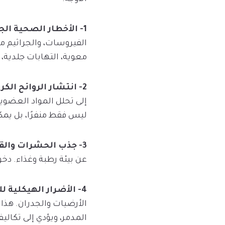
1- الأخطار الصحية الجسيمة:
الفيروسات، والجراثيم مث
معوية، التهابات جلدية،
2- انتشار الروائح الكريهة والغازات السامة:
إلى تحلل المواد العضوية
ليس فقط منفرًا، بل يمكن
3- جذب الحشرات والقوارض:
عن بيئة رطبة وغذاء. دخو
4- الأضرار الهيكلية للمبنى:
الأرضيات والجدران. هذا 
المدمر، ويؤدي إلى تكالي