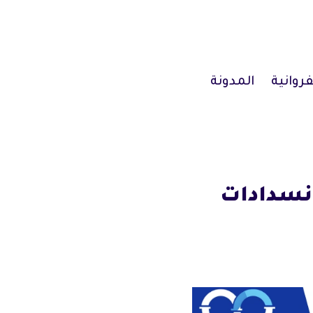
فروانية
المدونة
/ 67631760 / فتح انسدادات