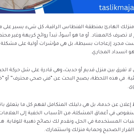
منزلك الهادئ بمنطقة الفنطاس الراقية، كل شيء يسير على ما 
 تصرف كالمعتاد. أو ما هو أسوأ، تبدأ روائح كريهة وغير محتم
يست مجرد إزعاجات بسيطة، بل هي مؤشرات أولية على مشكلة 
هو انسداد المجاري.
ا تفرق بين منزل قديم أو حديث، وهي قادرة على شل حركة الحيا
يئية. في هذه اللحظة، يصبح البحث عن “فني صحي محترف” أو “
ى.
إعلان عن خدمة، بل هي دليلك المتكامل لفهم كل ما يتعلق ب
وص في أعماق المشكلة، من الأسباب الخفية إلى العلامات 
ت المستخدمة في الحل، ونقدم لك نصائح ذهبية للوقاية. هد
 القرار الصحيح وحماية منزلك واستثمارك.