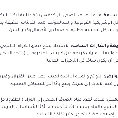
مياه الصرف الصحي الراكدة هي بيئة مثالية لتكاثر البكت
ل الإشريكية القولونية والسالمونيلا. هذه الكائنات الدقيقة ي
 ومشاكل تنفسية خطيرة، خاصة لدى الأطفال وكبار السن.
الانسداد يمنع تدفق الهواء الطبيعي ف
 وانبعاث غازات كريهة مثل كبريتيد الهيدروجين (رائحة البيض 
 أن يكون سامًا في التركيزات العالية.
الروائح والمياه الراكدة تجذب الصراصير، الفئران، وغيره
ل هذه الآفات إلى منزلك يفتح بابًا آخر للمشاكل الصحية.
عندما تعود مياه الصرف الصحي إلى الوراء (الطفح)، فإ
التشبع بالماء يسبب تلفًا للأخشاب، تآكلًا للأساسات الخرسان
ف إصلاح باهظة تتجاوز بكثير تكلفة التسليك.