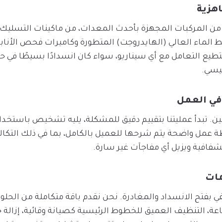
اهزية
من المركبات المجهزة بأحدث المعدات، من ماكينات التسليك ا
لماء العالي (الهايدروجت) المتطورة وكاميرات فحص الأنابي
طيع التعامل مع أي سيناريو، سواء كان انسدادًا بسيطًا في حو
ئيسي.
في العمل
ن. تبدأ عمليتنا بتقييم دقيق للمشكلة، يليه تشخيص باستخدام 
خطة عمل واضحة يتم شرحها للعميل بالكامل، بما في ذلك التكال
فافية ويزيل أي مفاجآت غير سارة.
مات
في بفتح الانسداد والمغادرة. نحن نقدم باقة متكاملة من الح
ارئ على مدار 24 ساعة، التنظيف العميق للخطوط الرئيسية كصيانة وقائية، إزا