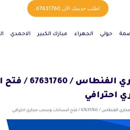
اطلب خدمتك الآن 67631760
صمة
حولي
الجهراء
مبارك الكبير
الاحمدي
ال
تسليك مجاري الفنطاس 
 احترافي
/ 67631760 / فتح انسدادات وسحب مجاري احترافي