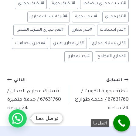
n
n
t
t
o
#
تسليك مجاري بالضغط
#
تنظيف جورة
#
تنظيف مجاري
o
ok
#
تنكر مجاري
#
سحب جورة
#
شركة تسايك مجاري
m
y
#
فتح انسدادات
#
فتح مجاري
#
فتح مجاري الصرف الصحي
#
فني تسليك مجاري
#
فني مجاري هندي
#
مجاري الحمامات
#
مجاري المطابخ
#
يحب مجاري
تصفّح
السابق
التالي
المقالات
تنظيف جورة الكويت /
تسليك مجاري العدان /
67631760 / خدمة طوارئ
67631760 / خدمة متميزة
24 ساعة
24 ساعة
تواصل معنا
اتصل بنا