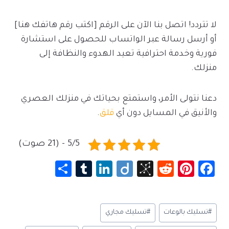
لا تتردد! اتصل بنا الآن على الرقم [اكتب رقم هاتفك هنا]
أو أرسل رسالة عبر الواتساب للحصول على استشارة
فورية وخدمة احترافية تعيد الهدوء والنظافة إلى
منزلك.
دعنا نتولى الأمر، واستمتع بحياتك في منزلك العصري
والأنيق في المسايل دون أي
قلق
.
5/5 - (21 صوت)
S
Tu
Li
Di
Bi
R
Pi
Fa
h
m
nk
ig
b
e
nt
c
ar
bl
e
o
S
d
er
e
وسوم
#
تسليك بالوعات
#
تسليك مجاري
e
r
dI
o
di
es
b
المقال: