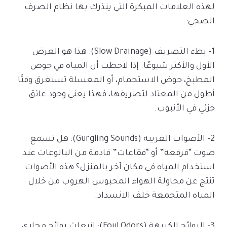
لهذه العلامات المبكرة التي ينذرك بها نظام الصرف
الصحي:
1- بطء التصريف (Slow Drainage): هذا هو العرض
الأول والأكثر شيوعًا. إذا لاحظت أن المياه في حوض
المطبخ، حوض الاستحمام، أو المغسلة تستغرق وقتًا
أطول من المعتاد لتصريفها، فهذا يعني وجود عائق
جزئي في الأنبوب.
2- الأصوات الغريبة (Gurgling Sounds): هل تسمع
صوت “قرقعة” أو “فقاعات” قادمة من البالوعات عند
استخدام المياه في مكان آخر بالمنزل؟ هذه الأصوات
تنتج عن محاولة الهواء المحبوس الهروب من خلال
المياه المتجمعة خلف الانسداد.
3- الروائح الكريهة (Foul Odors): انبعاث روائح مجاري