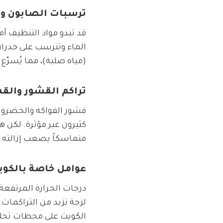
ترسبات الصابون وم
قد تبدو مواد التنظيف آم
الماء وتترسب على جدران ا
(مياه صلبة)، مما يُسرّ
تراكم القشور والق
قشور الفواكه والخضروات،
كثيرون غير مؤثرة. لكن ه
متماسكاً يصعب إزالته 
عوامل خاصة بالكويت
درجات الحرارة المرتفعة 
لزجة تزيد من التراكمات.
الكويت على محطات تحلية