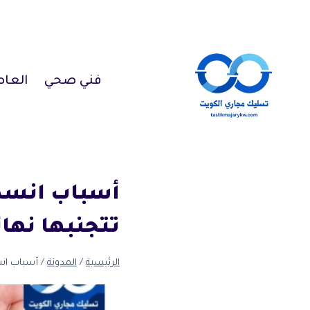
لتجاوز
لى
لمحتوى
فني صحي
العا
أسباب انسدا
تتجنبها نهائي
الرئيسية
/
المدونة
/
أسباب انس