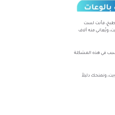
مطبخ، فأنت لست
، ويُعاني منه آلاف
سبب في هذه المشكلة
ت، ونمنحك دليلاً