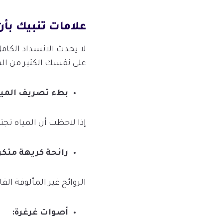
علامات تنبيك بأن
لا يحدث الانسداد الكامل
على نفسك الكثير من الم
بطء
تصريف
الميا
إذا لاحظت أن المياه تج
رائحة
كريهة
متكر
الروائح غير المألوفة ال
أصوات
غرغرة
: